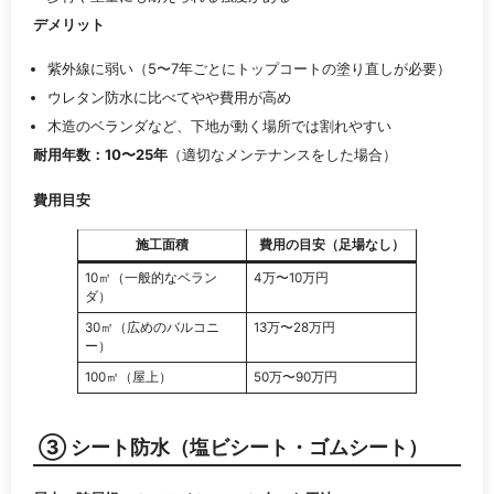
デメリット
紫外線に弱い（5〜7年ごとにトップコートの塗り直しが必要）
ウレタン防水に比べてやや費用が高め
木造のベランダなど、下地が動く場所では割れやすい
耐用年数：10〜25年
（適切なメンテナンスをした場合）
費用目安
施工面積
費用の目安（足場なし）
10㎡（一般的なベラン
4万〜10万円
ダ）
30㎡（広めのバルコニ
13万〜28万円
ー）
100㎡（屋上）
50万〜90万円
③ シート防水（塩ビシート・ゴムシート）