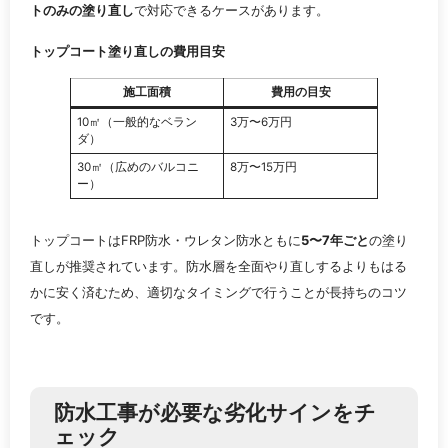
トのみの塗り直し
で対応できるケースがあります。
トップコート塗り直しの費用目安
施工面積
費用の目安
10㎡（一般的なベラン
3万〜6万円
ダ）
30㎡（広めのバルコニ
8万〜15万円
ー）
トップコートはFRP防水・ウレタン防水ともに
5〜7年ごと
の塗り
直しが推奨されています。防水層を全面やり直しするよりもはる
かに安く済むため、適切なタイミングで行うことが長持ちのコツ
です。
防水工事が必要な劣化サインをチ
ェック