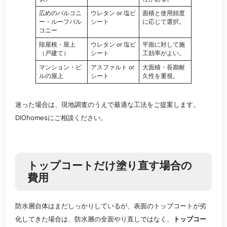
広めのバルコニ
ウレタン or 塩ビ
面積と使用頻度
ー・ルーフバル
シート
に応じて選択。
コニー
陸屋根・屋上
ウレタン or 塩ビ
平面に対して施
（戸建て）
シート
工効率がよい。
マンション・ビ
アスファルト or
大面積・長期耐
ルの屋上
シート
久性を重視。
迷った場合は、現地調査のうえで最適な工法をご提案します。
DIOhomesにご相談ください。
トップコートだけ塗り直す場合の
費用
防水層自体はまだしっかりしているが、表面のトップコートが劣
化してきた場合は、防水層の全面やり直しではなく、
トップコー