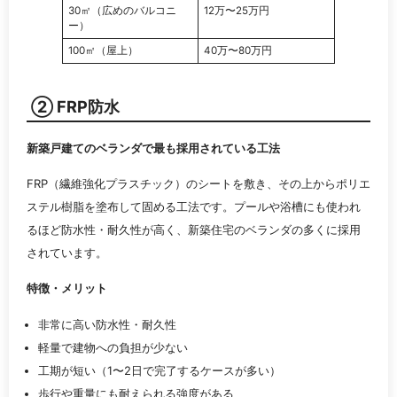
30㎡（広めのバルコニ
12万〜25万円
ー）
100㎡（屋上）
40万〜80万円
② FRP防水
新築戸建てのベランダで最も採用されている工法
FRP（繊維強化プラスチック）のシートを敷き、その上からポリエ
ステル樹脂を塗布して固める工法です。プールや浴槽にも使われ
るほど防水性・耐久性が高く、新築住宅のベランダの多くに採用
されています。
特徴・メリット
非常に高い防水性・耐久性
軽量で建物への負担が少ない
工期が短い（1〜2日で完了するケースが多い）
歩行や重量にも耐えられる強度がある