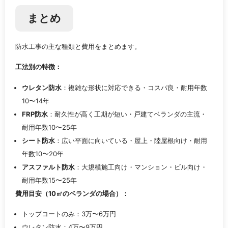
まとめ
防水工事の主な種類と費用をまとめます。
工法別の特徴：
ウレタン防水
：複雑な形状に対応できる・コスパ良・耐用年数
10〜14年
FRP防水
：耐久性が高く工期が短い・戸建てベランダの主流・
耐用年数10〜25年
シート防水
：広い平面に向いている・屋上・陸屋根向け・耐用
年数10〜20年
アスファルト防水
：大規模施工向け・マンション・ビル向け・
耐用年数15〜25年
費用目安（10㎡のベランダの場合）：
トップコートのみ：3万〜6万円
ウレタン防水：4万〜9万円