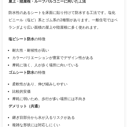
屋上・陸屋根・ルーフバルコニーに向いた工法
防水性のあるシートを床面に貼り付けて防水する工法です。塩化
ビニール（塩ビ）系とゴム系の2種類があります。一般住宅ではベ
ランダより広い面積の屋上や陸屋根に多く使われます。
塩ビシート防水
の特徴
耐久性・耐候性が高い
カラーバリエーションが豊富でデザイン性がある
摩耗に強く、人が歩く場所に向いている
ゴムシート防水
の特徴
柔軟性があり、伸び縮みしやすい
比較的安価
摩耗に弱いため、歩行が多い場所には不向き
デメリット（共通）
継ぎ目部分から水が入るリスクがある
複雑な形状には対応しにくい