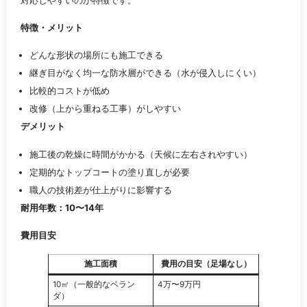
特徴・メリット
どんな形状の場所にも施工できる
継ぎ目がなく均一な防水層ができる（水が侵入しにくい）
比較的コストが低め
改修（上から重ねる工事）がしやすい
デメリット
施工後の乾燥に時間がかかる（天候に左右されやすい）
定期的なトップコートの塗り直しが必要
職人の技術差が仕上がりに影響する
耐用年数：10〜14年
費用目安
施工面積
費用の目安（足場なし）
10㎡（一般的なベラン
4万〜9万円
ダ）