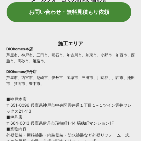
お問い合わせ・無料見積もり依頼
施工エリア
DIOhomes本店
芦屋市、神戸市、三田市、明石市、加古川市、加東市、小野市、加西市、西
脇市、高砂市、姫路市。
DIOhomes伊丹店
芦屋市、西宮市、尼崎市、伊丹市、宝塚市、三田市、川辺郡、川西市、池田
市、箕面市、豊中市。
■神戸本店
〒651-0096 兵庫県神戸市中央区雲井通１丁目１−１ツイン雲井フレ
ックス21 413
■伊丹店
〒664-0013 兵庫県伊丹市瑞穂町1-14 瑞穂町マンション1F
■業務内容
外壁塗装・屋根塗装・内装塗装・防水塗装など外壁リフォーム一式、
その他屋根・内装・外構に関するリフォーム一式