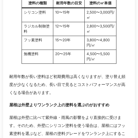
塗料の種類
耐用年数の目安
塗料の㎡単価
シリコン塗料
10〜15年
2,500〜3,000円/
㎡
ラジカル制御塗
12〜15年
2,800〜3,500円/
料
㎡
フッ素塗料
15〜20年
3,800〜4,800
円/㎡
無機塗料
20〜25年
4,500〜5,500
円/㎡
耐用年数が長い塗料ほど初期費用は高くなりますが、塗り替え頻
度が少なくなるため、長い目で見るとコストパフォーマンスが高
くなる場合があります。
屋根は外壁よりワンランク上の塗料を選ぶのがおすすめ
屋根は外壁に比べて紫外線・雨風の影響をより直接的に受けま
す。そのため、外壁にシリコン塗料を使う場合は、屋根にはフッ
素塗料を選ぶなど、屋根の塗料グレードをワンランク上にするこ