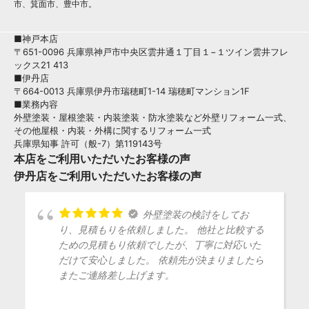
市、箕面市、豊中市。
■神戸本店
〒651-0096 兵庫県神戸市中央区雲井通１丁目１−１ツイン雲井フレ
ックス21 413
■伊丹店
〒664-0013 兵庫県伊丹市瑞穂町1-14 瑞穂町マンション1F
■業務内容
外壁塗装・屋根塗装・内装塗装・防水塗装など外壁リフォーム一式、
その他屋根・内装・外構に関するリフォーム一式
兵庫県知事 許可（般-7）第119143号
本店をご利用いただいたお客様の声
伊丹店をご利用いただいたお客様の声
外壁塗装の検討をしてお
り、見積もりを依頼しました。 他社と比較する
ための見積もり依頼でしたが、丁寧に対応いた
だけて安心しました。 依頼先が決まりましたら
またご連絡差し上げます。