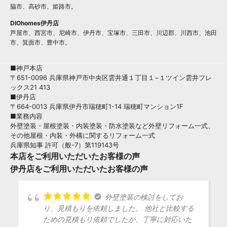
脇市、高砂市、姫路市。
DIOhomes伊丹店
芦屋市、西宮市、尼崎市、伊丹市、宝塚市、三田市、川辺郡、川西市、池田
市、箕面市、豊中市。
■神戸本店
〒651-0096 兵庫県神戸市中央区雲井通１丁目１−１ツイン雲井フレ
ックス21 413
■伊丹店
〒664-0013 兵庫県伊丹市瑞穂町1-14 瑞穂町マンション1F
■業務内容
外壁塗装・屋根塗装・内装塗装・防水塗装など外壁リフォーム一式、
その他屋根・内装・外構に関するリフォーム一式
兵庫県知事 許可（般-7）第119143号
本店をご利用いただいたお客様の声
伊丹店をご利用いただいたお客様の声
外壁塗装の検討をしてお
り、見積もりを依頼しました。 他社と比較する
ための見積もり依頼でしたが、丁寧に対応いた