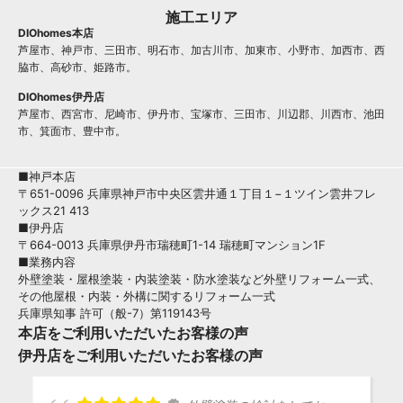
施工エリア
DIOhomes本店
芦屋市、神戸市、三田市、明石市、加古川市、加東市、小野市、加西市、西
脇市、高砂市、姫路市。
DIOhomes伊丹店
芦屋市、西宮市、尼崎市、伊丹市、宝塚市、三田市、川辺郡、川西市、池田
市、箕面市、豊中市。
■神戸本店
〒651-0096 兵庫県神戸市中央区雲井通１丁目１−１ツイン雲井フレ
ックス21 413
■伊丹店
〒664-0013 兵庫県伊丹市瑞穂町1-14 瑞穂町マンション1F
■業務内容
外壁塗装・屋根塗装・内装塗装・防水塗装など外壁リフォーム一式、
その他屋根・内装・外構に関するリフォーム一式
兵庫県知事 許可（般-7）第119143号
本店をご利用いただいたお客様の声
伊丹店をご利用いただいたお客様の声