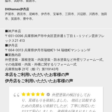
脇市、高砂市、姫路市。
DIOhomes伊丹店
芦屋市、西宮市、尼崎市、伊丹市、宝塚市、三田市、川辺郡、川西市、池田
市、箕面市、豊中市。
■神戸本店
〒651-0096 兵庫県神戸市中央区雲井通１丁目１−１ツイン雲井フレ
ックス21 413
■伊丹店
〒664-0013 兵庫県伊丹市瑞穂町1-14 瑞穂町マンション1F
■業務内容
外壁塗装・屋根塗装・内装塗装・防水塗装など外壁リフォーム一式、
その他屋根・内装・外構に関するリフォーム一式
兵庫県知事 許可（般-7）第119143号
本店をご利用いただいたお客様の声
伊丹店をご利用いただいたお客様の声
外壁塗装の検討をしてお
り、見積もりを依頼しました。 他社と比較する
ための見積もり依頼でしたが、丁寧に対応いた
だけて安心しました。 依頼先が決まりましたら