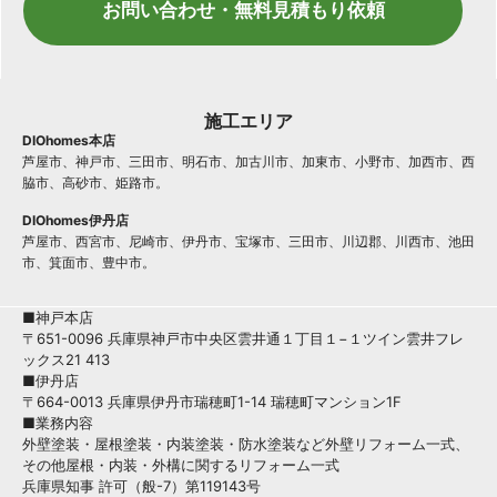
お問い合わせ・無料見積もり依頼
施工エリア
DIOhomes本店
芦屋市、神戸市、三田市、明石市、加古川市、加東市、小野市、加西市、西
脇市、高砂市、姫路市。
DIOhomes伊丹店
芦屋市、西宮市、尼崎市、伊丹市、宝塚市、三田市、川辺郡、川西市、池田
市、箕面市、豊中市。
■神戸本店
〒651-0096 兵庫県神戸市中央区雲井通１丁目１−１ツイン雲井フレ
ックス21 413
■伊丹店
〒664-0013 兵庫県伊丹市瑞穂町1-14 瑞穂町マンション1F
■業務内容
外壁塗装・屋根塗装・内装塗装・防水塗装など外壁リフォーム一式、
その他屋根・内装・外構に関するリフォーム一式
兵庫県知事 許可（般-7）第119143号