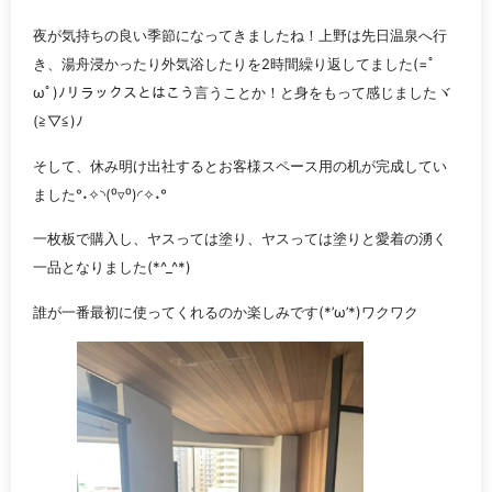
夜が気持ちの良い季節になってきましたね！上野は先日温泉へ行
き、湯舟浸かったり外気浴したりを2時間繰り返してました(=ﾟ
ωﾟ)ﾉリラックスとはこう言うことか！と身をもって感じましたヾ
(≧▽≦)ﾉ
そして、休み明け出社するとお客様スペース用の机が完成してい
ました°˖✧◝(⁰▿⁰)◜✧˖°
一枚板で購入し、ヤスっては塗り、ヤスっては塗りと愛着の湧く
一品となりました(*^_^*)
誰が一番最初に使ってくれるのか楽しみです(*’ω’*)ワクワク