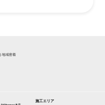
う地域密着
。
施工エリア
DIOhomes本店