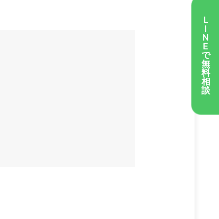
L
I
N
E
で
無
料
相
談