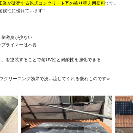
工業が販売する乾式コンクリート瓦の塗り替え用塗料
です。
耐候性に優れています！
、刺激臭が少ない
やプライマーは不要
ト」を塗装することで耐UV性と耐酸性を強化できる
ルフクリーニング効果で洗い流してくれる優れものです✮