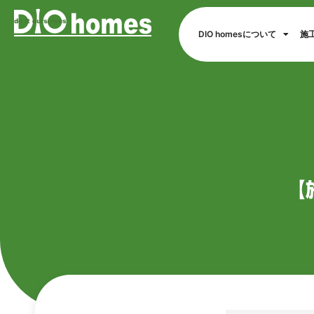
DIO homesについて
施
【