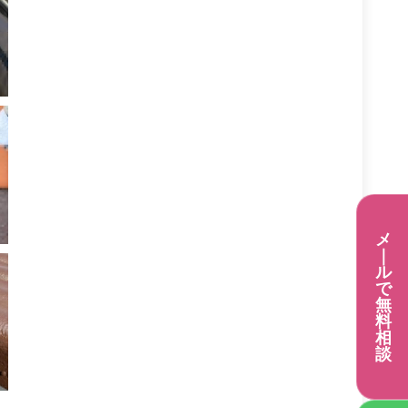
メ
｜
ル
で
無
料
相
談