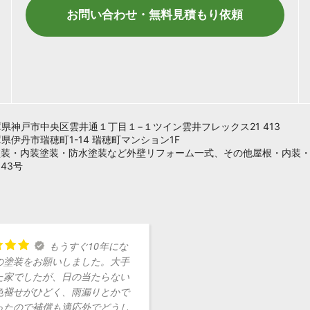
お問い合わせ・無料見積もり依頼
 兵庫県神戸市中央区雲井通１丁目１−１ツイン雲井フレックス21 413
兵庫県伊丹市瑞穂町1-14 瑞穂町マンション1F
塗装・内装塗装・防水塗装など外壁リフォーム一式、その他屋根・内装
43号
もうすぐ10年にな
の塗装をお願いしました。大手
た家でしたが、日の当たらない
色褪せがひどく、雨漏りとかで
ったので補償も適応外でどうし