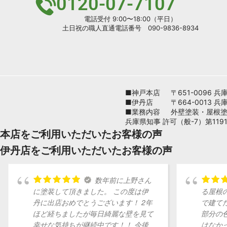
0120-07-7107
電話受付 9:00〜18:00（平日）
土日祝の職人直通電話番号 090-9836-8934
■神戸本店
〒651-0096
■伊丹店
〒664-0013 
■業務内容
外壁塗装・屋根
兵庫県知事 許可（般-7）第1191
本店をご利用いただいたお客様の声
伊丹店をご利用いただいたお客様の声
数年前に上野さん
に塗装して頂きました。 この度は伊
る屋根
丹に出店おめでとうございます！ 2年
で建て
ほど経ちましたが毎日綺麗な壁を見て
部分の
幸せな気持ちが継続中です！！ 今後
はなか