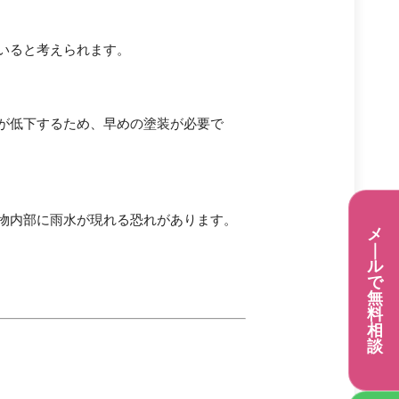
いると考えられます。
が低下するため、早めの塗装が必要で
物内部に雨水が現れる恐れがあります。
メ
｜
ル
で
無
料
相
談