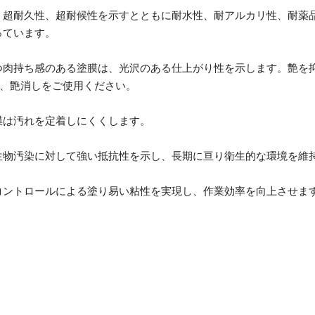
、超耐久性、超耐候性を示すとともに耐水性、耐アルカリ性、耐薬
っています。
つ肉持ち感のある塗膜は、光沢のある仕上がり性を示します。艶を
艶、艶消しをご使用ください。
膜は汚れを定着しにくくします。
生物汚染に対して強い抵抗性を示し、長期に亘り衛生的な環境を維
コントロールによる塗り易い粘性を実現し、作業効率を向上させま
。