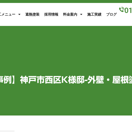
0
工メニュー
遮熱塗装
採用情報
料金案内
施工実績
ブログ
事例】神戸市西区K様邸-外壁・屋根