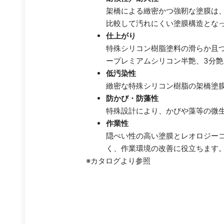
架橋による緻密かつ強靭な塗膜は
比較して汚れにくい塗膜構造とな
仕上がり
特殊シリコン樹脂塗料の滑らか且
ープレミアムシリコン半艶、3分
低汚染性
緻密な特殊シリコン樹脂の架橋塗
防かび・防藻性
特殊設計により、かびや藻等の微
作業性
隠ぺい性の高い塗膜とレオロジー
く、作業環境の改善に役立ちます
※カタログより参照