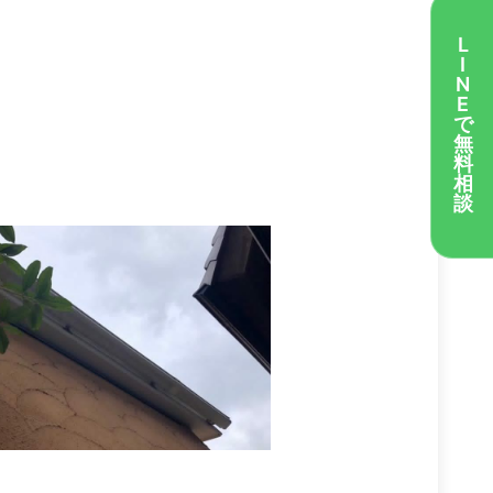
L
I
N
E
で
無
料
相
談