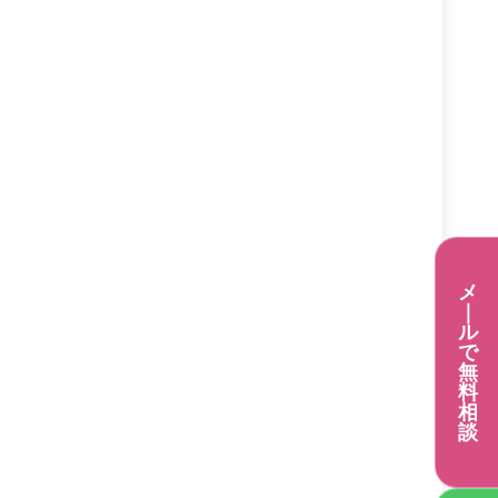
メ
｜
ル
で
無
料
相
談