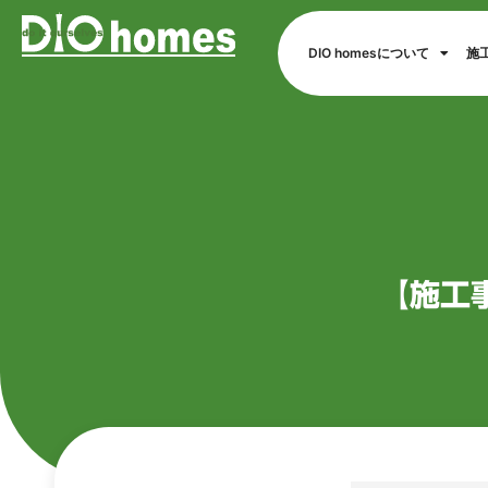
DIO homesについて
施
【施工