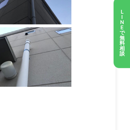
L
I
N
E
で
無
料
相
談