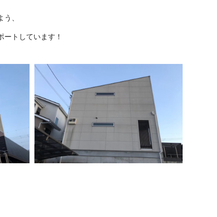
よう、
ポート
し
てい
ます！