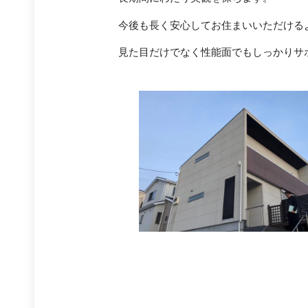
今後
も
長
く
安
心して
お
住まい
いただける
見た目
だけ
で
なく
性能
面
でも
しっかり
サ