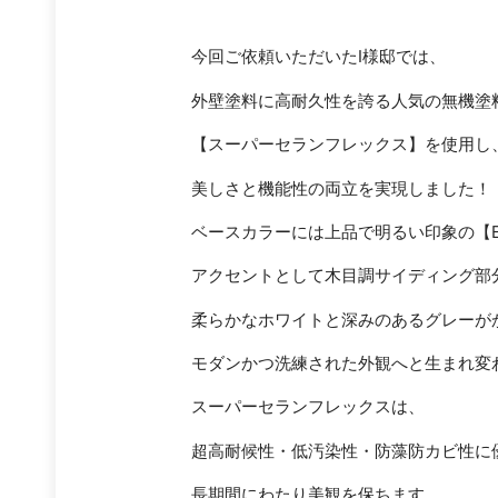
今回
ご
依頼
い
ただ
い
た
I
様
邸
では、
外壁
塗料
に
高
耐久性
を
誇る人気の無機塗
【
スーパー
セラ
ン
フレックス】
を
使用
し
美
し
さ
と
機能
性
の
両立
を
実現
しま
した！
ベース
カラー
に
は
上品
で
明るい
印象
の【
アクセント
として
木目
調
サイディング
部
柔らか
な
ホワイト
と
深み
の
ある
グレーが
モダン
かつ
洗練
さ
れ
た
外観
へ
と
生まれ
変
スーパー
セラ
ン
フレックス
は、
超高
耐
候
性・
低
汚染
性・
防
藻
防
カビ
性
に
長期間
にわたり
美観
を
保
ち
ます。