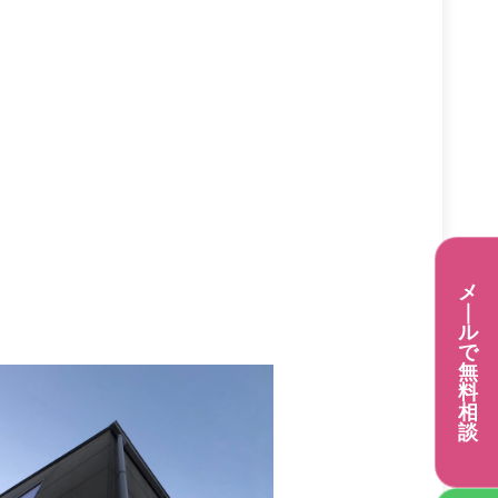
メ
｜
ル
で
無
料
相
談