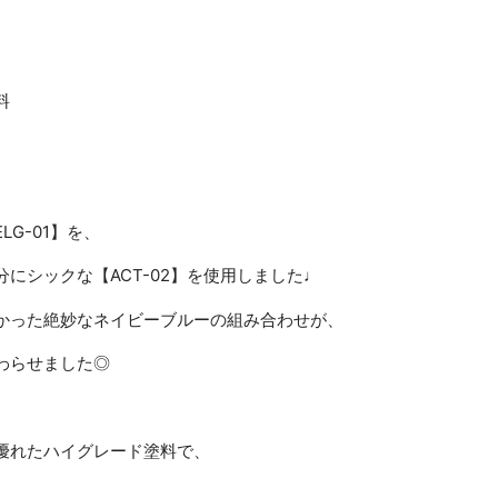
料
、
ELG-
01】
を、
分
に
シック
な【
ACT-
02】
を使用しました♩
かった絶妙なネイビーブルー
の
組み合わせ
が、
わら
せ
ました◎
優
れ
た
ハイ
グレード
塗料
で、