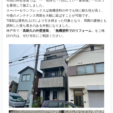
今回の外壁塗装では、**「長持ち・汚れにくい・重厚感」**の3つ
を重視して施工しました。
スーパーセランフレックスは無機塗料の中でも特に耐久性が高く、
今後のメンテナンス周期を大幅に延ばすことが可能です。
T様邸は濃色仕上げにより引き締まった印象となり、周囲の建物とも
調和した落ち着きのある外観になりました。
神戸市で「
高耐久の外壁塗装
」「
無機塗料でのリフォーム
」をご検
討の方は、ぜひ当社にご相談ください。