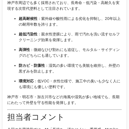
神戸市周辺でも多く採用されており、長寿命・低汚染・高耐久を実
現する次世代塗料として注目されています。
超高耐候性
：紫外線や酸性雨による劣化を抑制し、20年以上
の耐用年数を誇ります。
超低汚染性
：親水性塗膜により、雨で汚れを洗い流すセルフ
クリーニング効果を発揮します。
高弾性
：微細なひび割れにも追従し、モルタル・サイディン
グのどちらにも適しています。
防カビ・防藻性
：湿気の多い環境でも美観を維持し、外壁の
黒ずみを防止します。
環境対応
：低VOC・水性仕様で、施工中の臭いも少なく人に
も環境にも優しい塗料です。
神戸市・明石市・加古川市などの海風や湿気が多い地域でも、長期
にわたって外壁を守る性能を発揮します。
担当者コメント