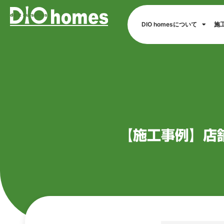
DIO homesについて
施
【施工事例】店