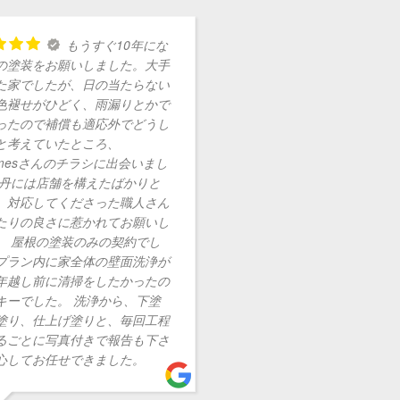
もうすぐ10年にな
の塗装をお願いしました。大手
た家でしたが、日の当たらない
色褪せがひどく、雨漏りとかで
ったので補償も適応外でどうし
と考えていたところ、
omesさんのチラシに出会いまし
伊丹には店舗を構えたばかりと
。対応してくださった職人さん
たりの良さに惹かれてお願いし
。 屋根の塗装のみの契約でし
プラン内に家全体の壁面洗浄が
年越し前に清掃をしたかったの
キーでした。 洗浄から、下塗
塗り、仕上げ塗りと、毎回工程
るごとに写真付きで報告も下さ
心してお任せできました。