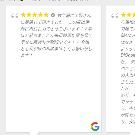
数年前に上野さん
に塗装して頂きました。 この度は伊
る屋根
丹に出店おめでとうございます！ 2年
で建て
ほど経ちましたが毎日綺麗な壁を見て
部分の
幸せな気持ちが継続中です！！ 今後
はなか
とも我が家の相談事宜しくお願い致し
ようか
ます！
DIOh
た。 
のこと
の人当
ました
たが、
あり、
でラッ
り、中
が終わ
り、安