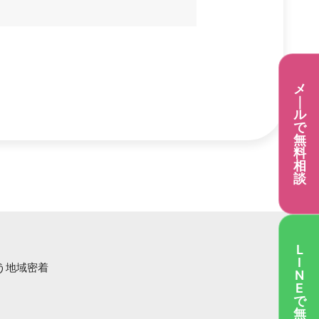
メ
｜
ル
で
無
料
相
談
L
I
う地域密着
N
。
E
で
無