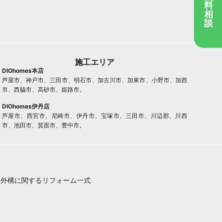
料
相
談
施工エリア
DIOhomes本店
芦屋市、神戸市、三田市、明石市、加古川市、加東市、小野市、加西
市、西脇市、高砂市、姫路市。
DIOhomes伊丹店
芦屋市、西宮市、尼崎市、伊丹市、宝塚市、三田市、川辺郡、川西
市、池田市、箕面市、豊中市。
・外構に関するリフォーム一式