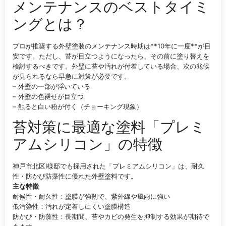
メンテナンスのベストタイミ
ングとは？
プロが推奨する外壁塗装のメンテナンス時期は**10年に一度**が目
安です。ただし、苔が目立つようになったら、その前に塗り替えを
検討するべきです。外壁に苔や汚れが付着している場合、次の兆候
が見られるなら早急に対策が必要です。
– 外壁の一部が浮いている
– 外壁の色褪せが目立つ
– 触ると白い粉が付く（チョーキング現象）
苔対策に最適な塗料「プレミ
アムシリコン」の特徴
神戸市北区I様邸でも採用された「プレミアムシリコン」は、耐久
性・防かび防藻性に優れた外壁塗料です。
主な特徴
耐候性・耐久性：塗膜が強靭で、紫外線や風雨に強い
低汚染性：汚れが定着しにくい塗膜構造
防かび・防藻性：長期間、苔やカビの発生を抑制する効果が期待で