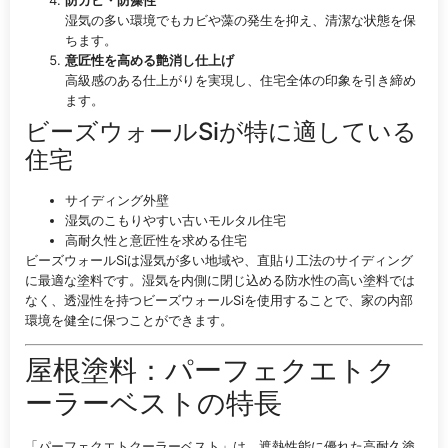
湿気の多い環境でもカビや藻の発生を抑え、清潔な状態を保
ちます。
意匠性を高める艶消し仕上げ
高級感のある仕上がりを実現し、住宅全体の印象を引き締め
ます。
ビーズウォールSiが特に適している
住宅
サイディング外壁
湿気のこもりやすい古いモルタル住宅
高耐久性と意匠性を求める住宅
ビーズウォールSiは湿気が多い地域や、直貼り工法のサイディング
に最適な塗料です。湿気を内側に閉じ込める防水性の高い塗料では
なく、透湿性を持つビーズウォールSiを使用することで、家の内部
環境を健全に保つことができます。
屋根塗料：パーフェクエトク
ーラーベストの特長
「パーフェクエトクーラーベスト」は、遮熱性能に優れた高耐久塗