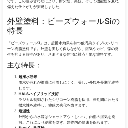
です。この組み合わせにより、耐久性、美観、そして機能性を兼ね
備えた仕上がりが実現しました。
外壁塗料：ビーズウォールSiの
特長
「ビーズウォールSi」は、超撥水効果を持つ低汚染タイプのシリコ
ーン樹脂塗料です。外壁を美しく保ちながら、湿気やカビ、藻の発
生を抑える特性があり、さまざまな住宅に対応可能な塗料です。
主な特長：
超撥水効果
雨水や汚れが塗膜に付着しにくく、美しい外観を長期間維持
します。
HALSハイブリッド技術
ラジカル制御されたシリコーン樹脂を採用。長期間にわたり
撥水性を維持し、塗膜の劣化を防ぎます。
透湿性
外部からの水滴はシャットアウトしつつ、内部の湿気を発
散。これにより結露を防ぎ、建物内の健康を保ちます。
防カビ・防藻性