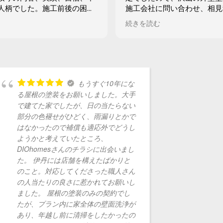
人柄でした。施工前後の困り
施工会社に問い合わせ、相見
ぐ対処していただき、職人さ
してもらいました。それでも
続きを読む
さんとても良い方たちでし
などで1ヶ月くらいなかなか
装が終わるのが寂しいくらい
更にGoogleで範囲検索し
フォーム等にも相談に乗って
満点のDIO homes を発見
どこの工務店でも断られたリ
調はドローンで屋根の撮影し
、やりましょ！やれます！の
技術もばっちり。こちらの質
られ完工することができまし
に答えてくれます。
もうすぐ10年にな
す。
見積もりは美しくまとめられ
の塗装をお願いしました。大手
一冊にして持って来ていただ
た家でしたが、日の当たらない
そして説明も明解。こちらの
色褪せがひどく、雨漏りとかで
帯部についても「やっておき
ったので補償も適応外でどうし
♪」と気持ちの良い回答を頂
と考えていたところ、
塗料も一番希望だったものを
omesさんのチラシに出会いまし
だけて、お値段は他のどこよ
伊丹には店舗を構えたばかりと
ったです。そして契約するこ
。対応してくださった職人さん
初めてこのフレンドリーな担
たりの良さに惹かれてお願いし
社長の中馬さんだと知って驚
。 屋根の塗装のみの契約でし
中馬さんの字の綺麗さには更
プラン内に家全体の壁面洗浄が
り、、本当にきちんとした人
年越し前に清掃をしたかったの
字に現れてました。