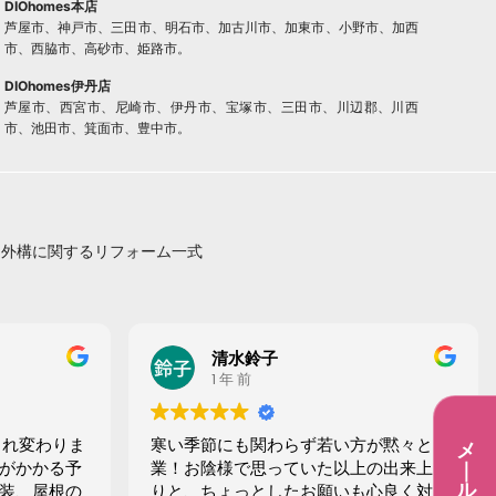
DIOhomes本店
芦屋市、神戸市、三田市、明石市、加古川市、加東市、小野市、加西
市、西脇市、高砂市、姫路市。
DIOhomes伊丹店
芦屋市、西宮市、尼崎市、伊丹市、宝塚市、三田市、川辺郡、川西
市、池田市、箕面市、豊中市。
・外構に関するリフォーム一式
清水鈴子
1 年 前
まれ変わりま
寒い季節にも関わらず若い方が黙々と作
メ
がかかる予
業！お陰様で思っていた以上の出来上が
｜
ル
装、屋根の
りと、ちょっとしたお願いも心良く対応