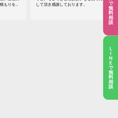
で
積もりを出
して頂き感謝しております。
無
値段や条件
料
決めきれずに
相
、レビューが
談
しました。現
たり、先端
問にも的確
L
たファイル
I
きました。
N
質問や、付
E
ますね〜
で
けました。
無
使っていた
料
相
りもお安か
談
とになって
当者さんが
きました！
にびっく
というのが