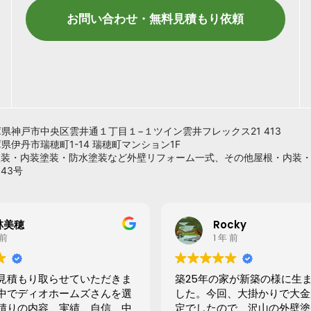
お問い合わせ・無料見積もり依頼
 兵庫県神戸市中央区雲井通１丁目１−１ツイン雲井フレックス21 413
兵庫県伊丹市瑞穂町1-14 瑞穂町マンション1F
塗装・内装塗装・防水塗装など外壁リフォーム一式、その他屋根・内装
43号
林美穂
Rocky
 前
1 年 前
見積もり取らせていただきま
築25年の家が新築の様に生
中でディオホームズさんを選
した。今回、大掛かりで大金
積りの内容、実績、自信、中
定でしたので、沢山の外壁塗