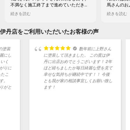
不満なく施工終了まで進めていただきま
馬さんのお
した。
ごとにもす
続きを読む
続きを読む
んたちも皆
外壁の仕上げはもちろんのこと、特に、
た。外壁塗
玄関ドアの塗装は素晴らしく、まるで新
でした。リ
伊丹店をご利用いただいたお客様の声
品に入れ替えたかのようです。
いただき、
さらに、内窓の施工も同時にお願いし、
フォームも
素早く仕上げていただきとても良い仕上
言葉に助け
数年前に上野さん
がりになりました。
た。感謝で
に塗装して頂きました。 この度は伊
る屋根
丹に出店おめでとうございます！ 2年
で建て
また、ブロック塀や表札周りなどの塗り
ほど経ちましたが毎日綺麗な壁を見て
部分の
替えもしていただき、きめ細かい対応し
幸せな気持ちが継続中です！！ 今後
はなか
ていただき、とても満足しています。
とも我が家の相談事宜しくお願い致し
ようか
ます！
DIOh
たくさんの業者さんが、見積もりに来ら
た。 
れましたが、仕上がり、お支払い金額と
のこと
もにD I Oさんに決めて本当に良かったと
の人当
思います。
ました
たが、
あり、