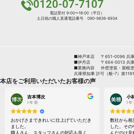
0120-07-7107
電話受付 9:00〜18:00（平日）
土日祝の職人直通電話番号 090-9836-8934
■神戸本店
〒651-0096
■伊丹店
〒664-0013 
■業務内容
外壁塗装・屋根
兵庫県知事 許可（般-7）第1191
本店をご利用いただいたお客様の声
吉本博次
小
1 年 前
1 年
おかげさまできれいに仕上げていただき
数社から相
ました。
した。その
職人さん、スタッフさんの対応も良く、
んだのは見