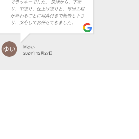
キーでした。 洗浄から、下塗
中馬さんが施工が始まる前か
塗り、仕上げ塗りと、毎回工程
きちんと連絡、対処してくだ
るごとに写真付きで報告も下さ
た。
心してお任せできました。
そしてカラーシミュレーショ
ていたので、何パターンも予
面で見てイメージできるのは
す。
Mゆい
足場設置、外壁塗装、屋根施
024年12月27日
もしっかり中馬さんの選び抜
らしい職人さんだと思いまし
事に熱心で物静か。DIO ho
んは特にアーティストみたい
っていました。若い方が多い
い中頑張って下さいました。
らしい仕事ぶりでした。白い
ア、門扉のデザイン塗装、ベ
色、、階段の色、、見るたび
してます。高圧洗浄で綺麗に
地面も、綺麗に保って行きた
ます。ゴミも沢山最後引き取
うございました。家に対する