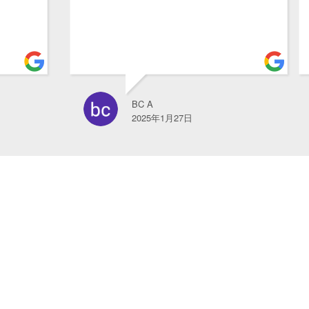
でラッ
り、中
が終わ
り、安
BC A
2025年1月27日
2