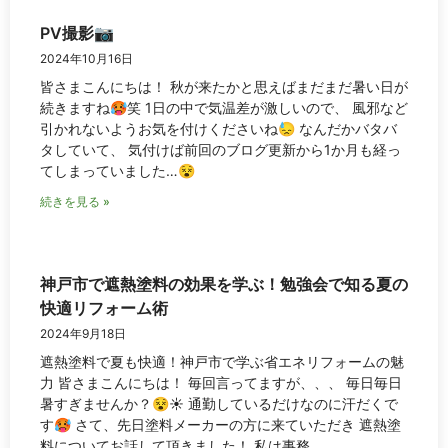
PV撮影📷
2024年10月16日
皆さまこんにちは！ 秋が来たかと思えばまだまだ暑い日が
続きますね🥵笑 1日の中で気温差が激しいので、 風邪など
引かれないようお気を付けくださいね😓 なんだかバタバ
タしていて、 気付けば前回のブログ更新から1か月も経っ
てしまっていました…😵
続きを見る »
神戸市で遮熱塗料の効果を学ぶ！勉強会で知る夏の
快適リフォーム術
2024年9月18日
遮熱塗料で夏も快適！神戸市で学ぶ省エネリフォームの魅
力 皆さまこんにちは！ 毎回言ってますが、、、 毎日毎日
暑すぎませんか？😵☀ 通勤しているだけなのに汗だくで
す🥵 さて、先日塗料メーカーの方に来ていただき 遮熱塗
料についてお話して頂きました！ 私は事務